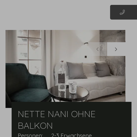
MENÜ
NETTE NANI OHNE
BALKON
Personen:
2-3 Erwachsene