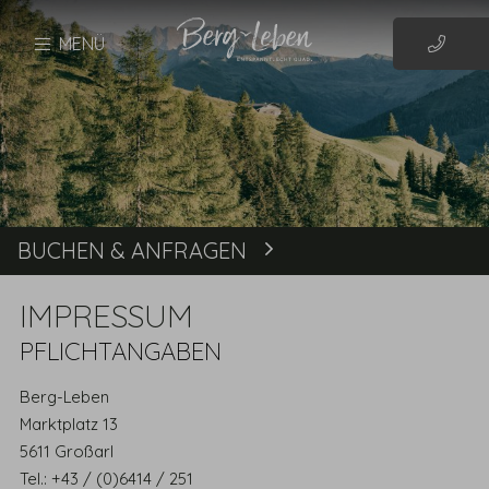
MENÜ
BUCHEN & ANFRAGEN
Buchen
IMPRESSUM
PFLICHTANGABEN
Berg-Leben
Marktplatz 13
5611 Großarl
Tel.: +43 / (0)6414 / 251