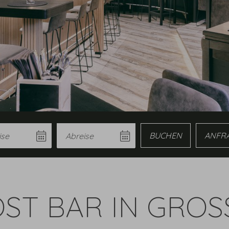
e
Abreise
Buchen
Anfrage
OST BAR IN GRO