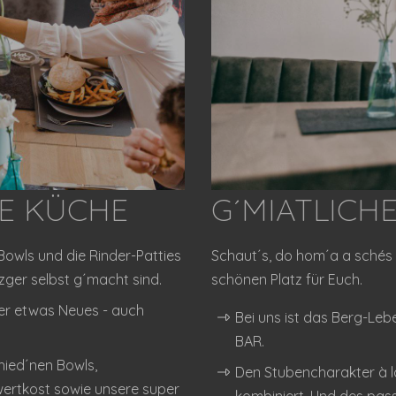
E KÜCHE
G´MIATLICH
Bowls und die Rinder-Patties
Schaut´s, do hom´a a schés P
zger selbst g´macht sind.
schönen Platz für Euch.
der etwas Neues - auch
Bei uns ist das Berg-Le
BAR.
hied´nen Bowls,
Den Stubencharakter à l
wertkost sowie unsere super