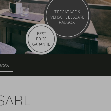
TIEFGARAGE
&
VERSCHLIESSBARE
RADBOX
BEST
PRICE
GARANTIE
n
SSARL