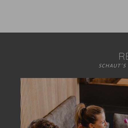
R
SCHAUT´S 