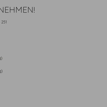
TNEHMEN!
4 251
g)
g)