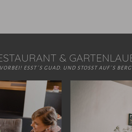
ESTAURANT & GARTENLAU
VORBEI! ESST´S GUAD. UND STOSST AUF´S BERG