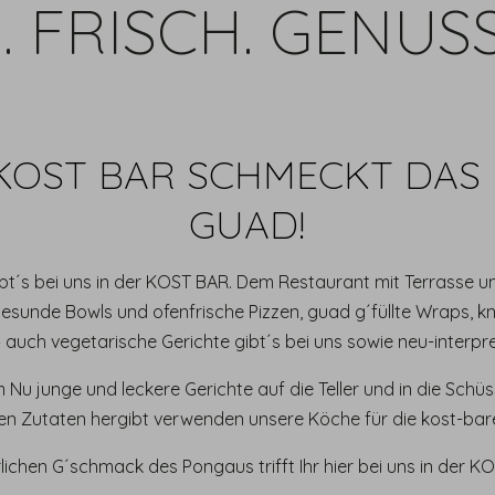
. FRISCH. GENUS
KOST BAR SCHMECKT DAS
GUAD!
bt´s bei uns in der KOST BAR. Dem Restaurant mit Terrasse und
esunde Bowls und ofenfrische Pizzen, guad g´füllte Wraps, k
– auch vegetarische Gerichte gibt´s bei uns sowie neu-interpret
Nu junge und leckere Gerichte auf die Teller und in die Schüss
n Zutaten hergibt verwenden unsere Köche für die kost-bare
lichen G´schmack des Pongaus trifft Ihr hier bei uns in der K