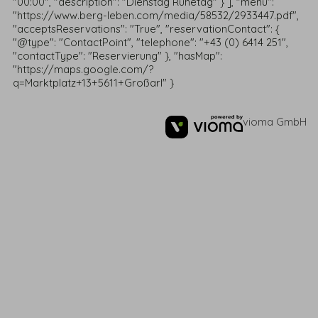
"00:00", "description": "Dienstag Ruhetag" } ], "menu":
"https://www.berg-leben.com/media/58532/2933447.pdf",
"acceptsReservations": "True", "reservationContact": {
"@type": "ContactPoint", "telephone": "+43 (0) 6414 251",
"contactType": "Reservierung" }, "hasMap":
"https://maps.google.com/?
q=Marktplatz+13+5611+Großarl" }
vioma GmbH