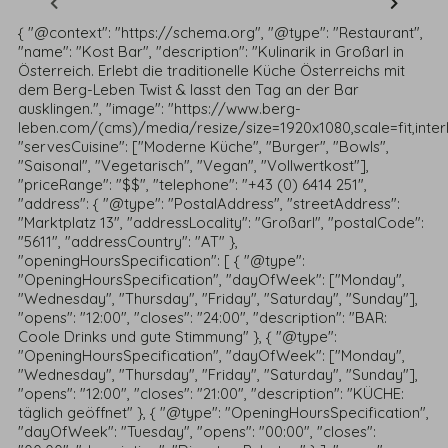
{ "@context": "https://schema.org", "@type": "Restaurant",
"name": "Kost Bar", "description": "Kulinarik in Großarl in
Österreich. Erlebt die traditionelle Küche Österreichs mit
dem Berg-Leben Twist & lasst den Tag an der Bar
ausklingen.", "image": "https://www.berg-
leben.com/(cms)/media/resize/size=1920x1080,scale=fit,inter
"servesCuisine": ["Moderne Küche", "Burger", "Bowls",
"Saisonal", "Vegetarisch", "Vegan", "Vollwertkost"],
"priceRange": "$$", "telephone": "+43 (0) 6414 251",
"address": { "@type": "PostalAddress", "streetAddress":
"Marktplatz 13", "addressLocality": "Großarl", "postalCode":
"5611", "addressCountry": "AT" },
"openingHoursSpecification": [ { "@type":
"OpeningHoursSpecification", "dayOfWeek": ["Monday",
"Wednesday", "Thursday", "Friday", "Saturday", "Sunday"],
"opens": "12:00", "closes": "24:00", "description": "BAR:
Coole Drinks und gute Stimmung" }, { "@type":
"OpeningHoursSpecification", "dayOfWeek": ["Monday",
"Wednesday", "Thursday", "Friday", "Saturday", "Sunday"],
"opens": "12:00", "closes": "21:00", "description": "KÜCHE:
täglich geöffnet" }, { "@type": "OpeningHoursSpecification",
"dayOfWeek": "Tuesday", "opens": "00:00", "closes":