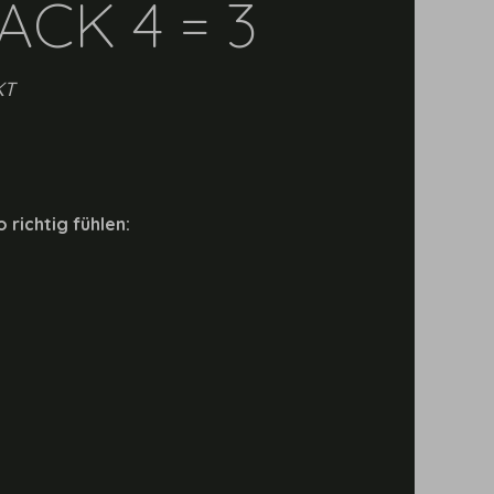
ACK 4 = 3
KT
 richtig fühlen: