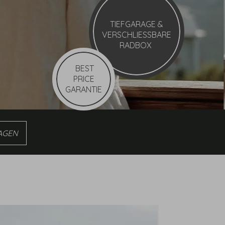
TIEFGARAGE
&
VERSCHLIESSBARE
RADBOX
BEST
PRICE
GARANTIE
n