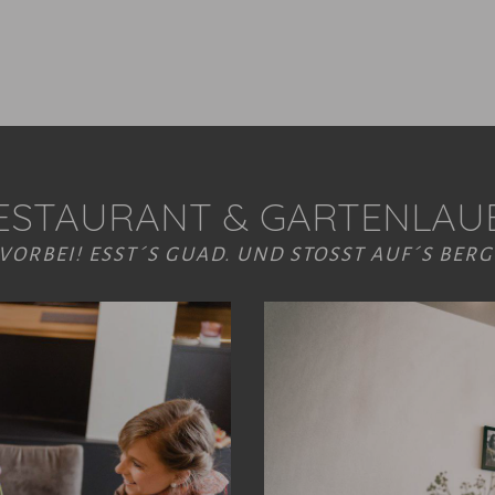
ESTAURANT & GARTENLAU
VORBEI! ESST´S GUAD. UND STOSST AUF´S BERG