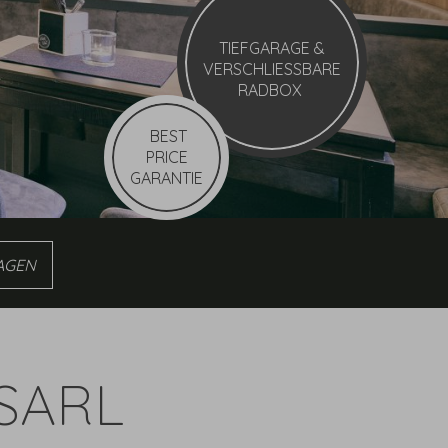
TIEFGARAGE
&
VERSCHLIESSBARE
RADBOX
BEST
PRICE
GARANTIE
n
SSARL