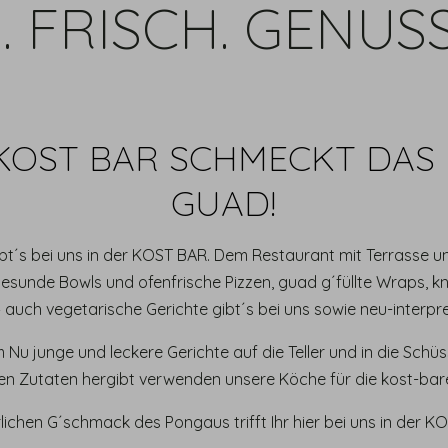
. FRISCH. GENUS
KOST BAR SCHMECKT DAS
GUAD!
bt´s bei uns in der KOST BAR. Dem Restaurant mit Terrasse und
esunde Bowls und ofenfrische Pizzen, guad g´füllte Wraps, k
– auch vegetarische Gerichte gibt´s bei uns sowie neu-interpret
Nu junge und leckere Gerichte auf die Teller und in die Schüss
n Zutaten hergibt verwenden unsere Köche für die kost-bare
lichen G´schmack des Pongaus trifft Ihr hier bei uns in der K