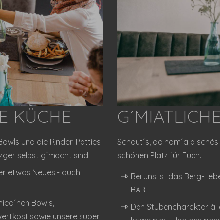
E KÜCHE
G´MIATLICH
Bowls und die Rinder-Patties
Schaut´s, do hom´a a schés P
zger selbst g´macht sind.
schönen Platz für Euch.
der etwas Neues - auch
Bei uns ist das Berg-Le
BAR.
hied´nen Bowls,
Den Stubencharakter à l
wertkost sowie unsere super