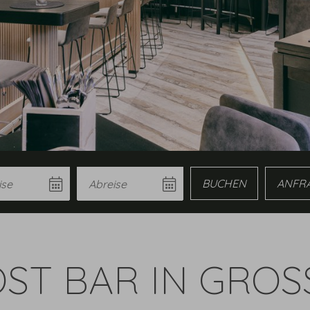
e
Abreise
Buchen
Anfrage
OST BAR IN GRO